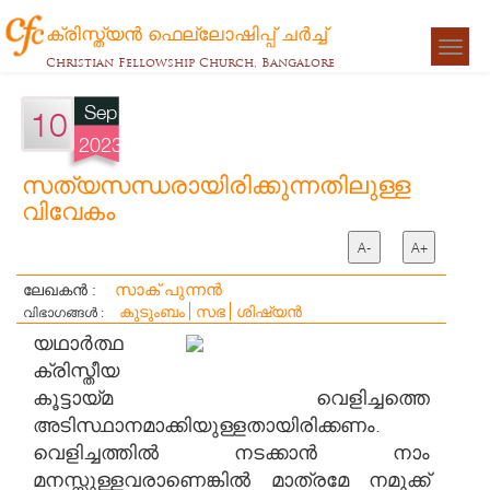
ക്രിസ്ത്യന്‍ ഫെല്ലോഷിപ്പ് ചര്‍ച്ച്
Togg
Christian Fellowship Church, Bangalore
navigat
Sep
10
2023
സത്യസന്ധരായിരിക്കുന്നതിലുള്ള
വിവേകം
A-
A+
സാക് പുന്നൻ
ലേഖകൻ :
കുടുംബം
സഭ
ശിഷ്യന്‍
വിഭാഗങ്ങൾ :
യഥാർത്ഥ
ക്രിസ്തീയ
കൂട്ടായ്മ വെളിച്ചത്തെ
അടിസ്ഥാനമാക്കിയുള്ളതായിരിക്കണം.
വെളിച്ചത്തിൽ നടക്കാൻ നാം
മനസ്സുള്ളവരാണെങ്കിൽ മാത്രമേ നമുക്ക്