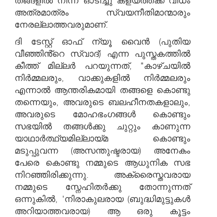
തങ്ങളിൽ നിന്ന് ഓടിച്ചു കളയത്തക്ക വിധം
അത്രമാത്രം സ്വയനീതിമാന്മാരും
നേരല്ലാത്തവരുമാണ്.
ദി ടേസ്റ്റ് ഓഫ് ന്യൂ വൈൻ (പുതിയ
വീഞ്ഞിൻ്റെ സ്വാദ്) എന്ന പുസ്തകത്തിൽ
കീത്ത് മില്ലർ പറയുന്നത്, "കാഴ്ചയിൽ
നിർമ്മലരും, വാക്കുകളിൽ നിർമ്മലരും
എന്നാൽ ആന്തരികമായി തങ്ങളെ കൊണ്ടു
തന്നെയും, അവരുടെ ബലഹീനതകളാലും,
അവരുടെ മോഹഭംഗങ്ങൾ കൊണ്ടും
സഭയിൽ തങ്ങൾക്കു ചുറ്റും കാണുന്ന
യാഥാർത്ഥ്യമില്ലായ്മ കൊണ്ടും
മടുപ്പുവന്ന (അസന്തുഷ്ടരായ) അനേകം
പേരെ കൊണ്ടു നമ്മുടെ ആധുനിക സഭ
നിറഞ്ഞിരിക്കുന്നു. അക്രൈസ്തവരായ
നമ്മുടെ സ്നേഹിതർക്കു തോന്നുന്നത്
ഒന്നുകിൽ, 'നിരാകുലരായ (ബുദ്ധിമുട്ടുകൾ
അറിയാത്തവരായ) ആ ഒരു കൂട്ടം