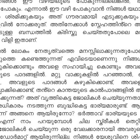
ൂ. നിങ്ങൾ ഈ വഴിയിലൂടെ പോകുന്നില്ലെങ്കിൽ, 
 പോകും. എന്നാൽ ഈ വഴി പോകുവാൻ നിങ്ങൾ യഥാർത്
ാൻ ശ്രമിക്കുകയും അത് ഗൗരവമായി എടുക്കുകയു
ുവിൽ നോക്കരുത്. അതിനേക്കാൾ സ്നേഹത്തിൻ്റെ അ
ുള്ള ബന്ധത്തിൽ ക്രിസ്തു ചെയ്തതുപോലെ മരിക്
െ വിളി ഇതാണ്.
ൽ ലോകം നേതൃത്വത്തെ മനസ്സിലാക്കുന്നതുപോ
െ കണ്ടെത്തുന്നത് എവിടെയാണെന്നു നിങ്ങൾ
കിക്കൊണ്ടും അവളെ സഹായിച്ചു കൊണ്ടും അവളെ
ന്തയുടെ പാദങ്ങളിൽ. മറ്റു വാക്കുകളിൽ പറഞ്ഞാ
ങ്കിൽ, അവളുടെ പാദങ്ങൾ കഴുകിക്കൊണ്ട്, അ
പ്പാക്കിക്കൊണ്ട്, തൻ്റെ കാന്തയുടെ കാൽപാദങ്ങള
ുന്നത്? അത് വൃത്തികെട്ട ജോലികൾ ചെയ്യുന്നതാണ
ികാരം നടത്തുന്ന ബുദ്ധികെട്ട ഭാര്യമാരുണ്ട്. ആള
ുന്ന് അങ്ങനെ ആയിരുന്നോ? ഭർത്താവ് ഭാര്യയുടെ
 നാം പറയുമ്പോൾ ചില സ്ത്രീകൾ തെറ്റിദ്ധരിക
ലികൾ ചെയ്യുന്ന ഒരു വേലക്കാരനായി അവരുടെ ഭർ
ഡോർമാറ്റ് ആയിരുന്നില്ല. നിങ്ങൾ യേശുവിനെ ശി