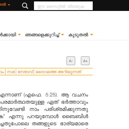
ഈ സൈറ്റിൽ
ുതൽ
തിരയുക
ൾക്കായി
ഞങ്ങളെക്കുറിച്ച്
കൂടുതൽ
A-
A+
ബം
സഭ
നേതാവ്‌
ദൈവത്തെ അറിയുന്നത്
എന്നാണ് (എഫെ. 5:25). ആ വചനം
 പരമാർത്ഥതയുള്ള ഏത് ഭർത്താവും
നുവേണ്ടി നാം പരിശ്രമിക്കുന്നതു
 ആയുക" എന്നു പറയുമ്പോൾ ബൈബിൾ
ഹിച്ചതുപോലെ തങ്ങളുടെ ഭാര്യമാരെ