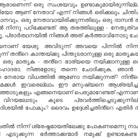
 ആരാണെന്ന് ഒരു സംശയവും ഉണ്ടാകുമായിരുന്നില
യോ ആണ് നേതാവ് എന്ന് നിങ്ങൾ ഒരിക്കലും ചിന്തിക
ട സ്ഥാനവും. ഒരു നേതാവായിരിക്കുന്നതിലും ഒരു ദാസ
ിന്നു പഠിക്കേണ്ടത്. ആ തരത്തിലുള്ള - നേതൃത്വ
 പ്രാർത്ഥനയിൽ നിങ്ങൾ അത് കർത്താവിനോടു ചോദി
നാണ് യേശു. അവിടുന്ന് അവയെ പിന്നിൽ നിന്നു 
 തൻ്റെ കാന്തയ്ക്കു പിന്തുടരാനുള്ള ഒരു മാതൃകയ
െ ഒരു മാതൃക - തൻ്റെ ഭാര്യയെ നയിക്കാനുള്ള 
സഹോദരാ, നിങ്ങളോടു തന്നെ ചോദിക്കുക, ഞാ
യയെ നേരായ വിധത്തിൽ ആണോ നയിക്കുന്നത്? നിൻ്റെ
െ മക്കൾ. ഇവരെല്ലാം ഈ മനുഷ്യനെ ആശ്രയിച്ചാണ
്ഞാടുകളും എങ്ങനെയാണ് പെരുമാറേണ്ടത് എന്നാണ് ന
റയലോടും കൂടെ പ്രവർത്തിച്ചെടുക്കുന്ന
തു ദിശയിൽ പോകും? ദൈവം ഉദ്ദേശിച്ചതിൻ്റെ എതിർ
ിൽ നിന്ന് ശ്രേഷ്ഠമായതിലേക്കു പോകണമെന്നു നാം
എടുക്കുന്ന ഭർത്താക്കന്മാർ നമുക്ക് ഉണ്ടാകേ