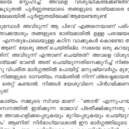
സഭയെ സ്നേഹിച്ച്, അവളെ വിശുദ്ധീകരിക്കേണ്ടത
ടുതൽ പൂർണ്ണതയോടെ തങ്ങളുടെ ഭാര്യമാരെ സ്ന
 മേഖലയിൽ പൂർണ്ണതയിലേക്ക് ആയേണ്ടതുണ്ട്.
ൾ അവിടുന്ന് ആ പിഴവ് എങ്ങനെയാണ് പരിഹരിക്കു
ാക്കന്മാരും തങ്ങളുടെ ഭാര്യമാരിൽ ഉള്ള പരാജയങ്
ല" എന്നതുപോലെയുള്ള കഠിന വാക്കുകൾ കൊണ്ടോ അല
്. യേശു അത് ചെയ്തില്ല. സഭയെ ഒരു കറയും ച
്ടതിന്, അവിടുന്ന് എന്താണ് ചെയ്തത്? അവളെ വിശുദ്
ക്ക് വേണ്ടി അത് ചെയ്യുന്നതിനെക്കുറിച്ച് നിങ്ങൾ എ
വിപരീത മാർഗ്ഗത്തിൽ പോയിട്ട്, മനുഷ്യവർഗ്ഗം മുഴ
നിങ്ങളുടെ ദാമ്പത്യം നല്ലതിൽ നിന്ന് ശ്രേഷ്ഠമായ
റ്റ് കണ്ടാൽ, നിങ്ങൾ യേശുവിനെ പിൻഗമിക്കണം. ച
ത്.
്ള കാര്യം നമ്മുടെ സ്വയ മാണ് - "ഞാൻ" എന്നുപ
ാസനത്തിൽ ഇരിക്കുന്ന രാജാവ് പ്രതീക്ഷിക്കുന്
വഹേളിക്കപ്പെടുകയും മുറിപ്പെടുകയും ചെയ്യുന്ന
"സ്വയം" ആണിത്. നിർഭാഗ്യവശാൽ ഈ മാർഗ്ഗത്തിലൂ