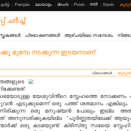
தமிழ்
Français
മലയാളം
తెలుగు
Polski
मराठी
Srpski
കൂട
ചര്‍ച്ച്
സ്തകങ്ങൾ
പ്രഭാഷണങ്ങൾ
ആഴ്ചയിലെ സന്ദേശം
നിങ്ങ
ു മുമ്പേ നടക്കുന്ന ഇടയനാണ്
കുടും
വിഭാഗങ്ങൾ :
തങ്ങളുടെ
്കേണ്ടത്
 സഭയോടുള്ള യേശുവിൻ്റെ സ്നേഹത്തെ നോക്കണം 
വൻ എടുക്കുമെന്ന് ഒരു പത്ത് ശതമാനം എങ്കിലും
േർന്നിരിക്കുന്ന ഒരു മനുഷ്യൻ പോലും ഇല്ല. അതി
 അത് അനുസരിക്കുകയില്ല. "പൂർണ്ണതയിലേക്ക്
്മാർക്ക് ഒരു കടമയുണ്ട്: ക്രിസ്‌തു സഭയെ സ്നേ