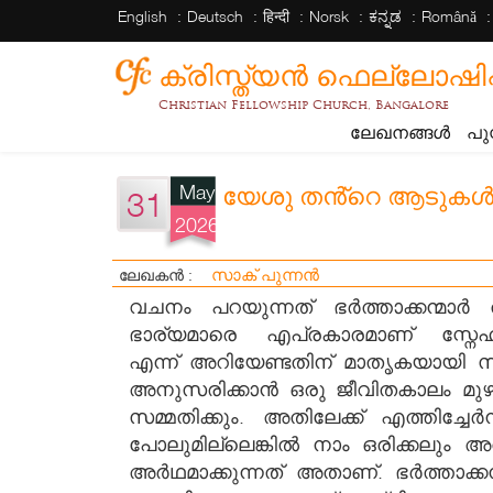
English
Deutsch
हिन्दी
Norsk
ಕನ್ನಡ
Română
ക്രിസ്ത്യന്‍ ഫെല്ലോഷിപ്പ് 
Christian Fellowship Church, Bangalore
ലേഖനങ്ങൾ
പു
May
യേശു തൻ്റെ ആടുകൾക്ക
31
2026
സാക് പുന്നൻ
ലേഖകൻ :
വചനം പറയുന്നത് ഭർത്താക്കന്മാർ 
ഭാര്യമാരെ എപ്രകാരമാണ് സ്നേഹിക
എന്ന് അറിയേണ്ടതിന് മാതൃകയായി
അനുസരിക്കാൻ ഒരു ജീവിതകാലം മുഴു
സമ്മതിക്കും. അതിലേക്ക് എത്തിച്ച
പോലുമില്ലെങ്കിൽ നാം ഒരിക്കലും
അർഥമാക്കുന്നത് അതാണ്. ഭർത്താക്കന