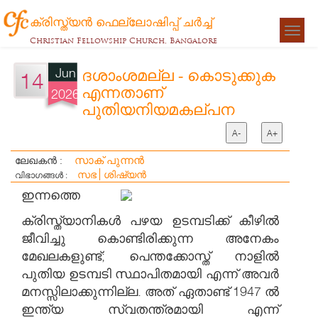
ക്രിസ്ത്യന്‍ ഫെല്ലോഷിപ്പ് ചര്‍ച്ച്
Togg
Christian Fellowship Church, Bangalore
navigat
Jun
ദശാംശമല്ല - കൊടുക്കുക
14
എന്നതാണ്
2026
പുതിയനിയമകല്പന
A-
A+
സാക് പുന്നൻ
ലേഖകൻ :
സഭ
ശിഷ്യന്‍
വിഭാഗങ്ങൾ :
ഇന്നത്തെ
ക്രിസ്ത്യാനികൾ പഴയ ഉടമ്പടിക്ക് കീഴിൽ
ജീവിച്ചു കൊണ്ടിരിക്കുന്ന അനേകം
മേഖലകളുണ്ട്; പെന്തക്കോസ്ത് നാളിൽ
പുതിയ ഉടമ്പടി സ്ഥാപിതമായി എന്ന് അവർ
മനസ്സിലാക്കുന്നില്ല. അത് ഏതാണ്ട് 1947 ൽ
ഇന്ത്യ സ്വതന്ത്രമായി എന്ന്