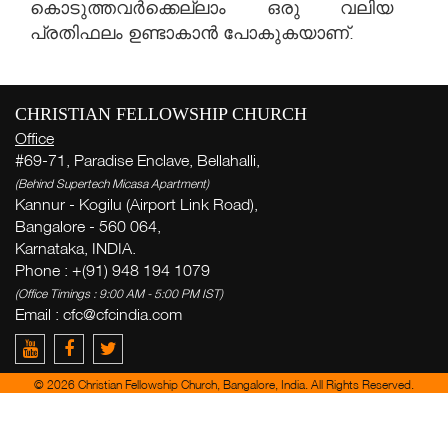
കൊടുത്തവർക്കെല്ലാം ഒരു വലിയ
പ്രതിഫലം ഉണ്ടാകാൻ പോകുകയാണ്.
CHRISTIAN FELLOWSHIP CHURCH
ആഴ
Office
#69-71, Paradise Enclave, Bellahalli,
സന
(Behind Supertech Micasa Apartment)
( Th
Kannur - Kogilu (Airport Link Road),
Thi
Bangalore - 560 064,
Karnataka, INDIA.
ദ
Phone : +(91) 948 194 1079
ജ
(Office Timings : 9:00 AM - 5:00 PM IST)
(
Email :
cfc@cfcindia.com
Ge
© 2026 Christian Fellowship Church, Bangalore, India. All Rights Reserved.
week
Zac