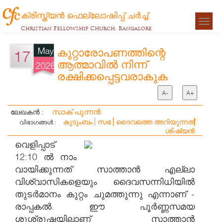
ക്രിസ്ത്യന്‍ ഫെല്ലോഷിപ്പ് ചര്‍ച്ച്
Togg
Christian Fellowship Church, Bangalore
navigat
May
കുറ്റാരോപണത്തിന്റെ
17
ആത്മാവിൽ നിന്ന്
2026
രക്ഷിക്കപ്പെട്ടവരാകുക
A-
A+
സാക് പുന്നൻ
ലേഖകൻ :
കുടുംബം
സഭ
ദൈവത്തെ അറിയുന്നത്
വിഭാഗങ്ങൾ :
ശിഷ്യന്‍
വെളിപ്പാട്
12:10 ൽ നാം
വായിക്കുന്നത് സാത്താൻ എല്ലാ
വിശ്വാസികളെയും ദൈവസന്നിധിയിൽ
തുടർമാനം കുറ്റം ചുമത്തുന്നു എന്നാണ് -
രാപ്പകൽ. ഈ പൂർണ്ണസമയ
ശുശ്രൂഷയിലാണ് സാത്താൻ